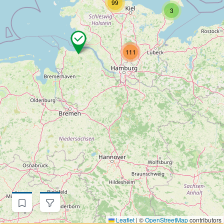
99
3
111
Leaflet
|
©
OpenStreetMap
contributors